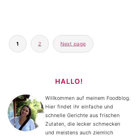
Apfel-
SEITENNUMMERIERUNG
1
2
Next page
DER
BEITRÄGE
HAUPT-
SIDEBAR
HALLO!
Willkommen auf meinem Foodblog.
Hier findet ihr einfache und
schnelle Gerichte aus frischen
Zutaten, die lecker schmecken
und meistens auch ziemlich