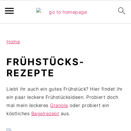
Pinterest Verfikation
S
Z
Z
Home
k
u
u
i
r
r
FRÜHSTÜCKS-
p
H
F
t
a
u
REZEPTE
o
u
ß
m
p
z
Liebt ihr auch ein gutes Frühstück? Hier findet ihr
a
t
e
ein paar leckere Frühstücksideen. Probiert doch
i
s
i
mal mein leckeres
Granola
oder probiert ein
n
i
l
köstliches
Bagelrezept
aus.
c
d
e
o
e
s