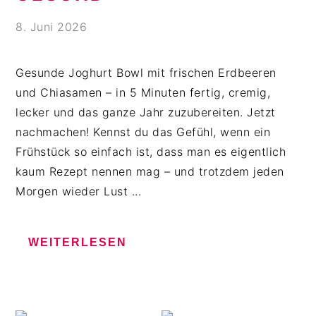
n
b
p
t
a
r
8. Juni 2026
e
r
i
n
s
n
Gesunde Joghurt Bowl mit frischen Erdbeeren
t
p
g
und Chiasamen – in 5 Minuten fertig, cremig,
r
e
lecker und das ganze Jahr zuzubereiten. Jetzt
i
n
nachmachen! Kennst du das Gefühl, wenn ein
n
Frühstück so einfach ist, dass man es eigentlich
g
kaum Rezept nennen mag – und trotzdem jeden
e
Morgen wieder Lust ...
n
WEITERLESEN