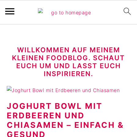
Pinterest Verfikation
S
Z
Z
k
u
u
WILLKOMMEN AUF MEINEM
i
r
r
KLEINEN FOODBLOG. SCHAUT
p
H
F
EUCH UM UND LASST EUCH
t
a
u
INSPIRIEREN.
o
u
ß
m
p
z
a
t
e
JOGHURT BOWL MIT
i
s
i
ERDBEEREN UND
n
i
l
c
d
e
CHIASAMEN – EINFACH &
o
e
s
GESUND