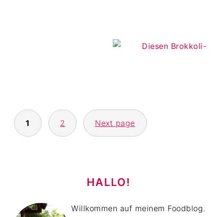
SEITENNUMMERIERUNG
1
2
Next page
DER
BEITRÄGE
HAUPT-
SIDEBAR
HALLO!
Willkommen auf meinem Foodblog.