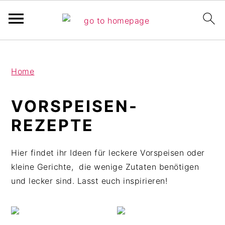
Pinterest Verfikation
S
Z
Z
Home
k
u
u
i
r
r
VORSPEISEN-
p
H
F
t
a
u
REZEPTE
o
u
ß
m
p
z
Hier findet ihr Ideen für leckere Vorspeisen oder
a
t
e
kleine Gerichte, die wenige Zutaten benötigen
i
s
i
und lecker sind. Lasst euch inspirieren!
n
i
l
c
d
e
o
e
s