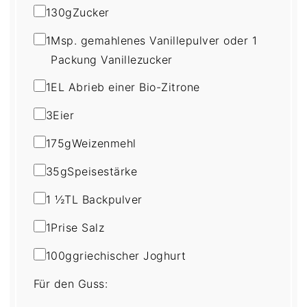
130
g
Zucker
1
Msp. gemahlenes Vanillepulver oder 1
Packung Vanillezucker
1
EL Abrieb einer Bio-Zitrone
3
Eier
175
g
Weizenmehl
35
g
Speisestärke
1 ½
TL Backpulver
1
Prise Salz
100
g
griechischer Joghurt
Für den Guss: