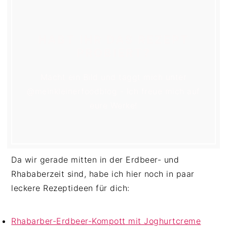
HABT IHR DAS REZEPT
PROBIERT?
Macht ein Bild und taggt mich unter
@meinkleinerfoodblog - Ich freue mich auf
eure Werke!
Da wir gerade mitten in der Erdbeer- und
Rhababerzeit sind, habe ich hier noch in paar
leckere Rezeptideen für dich:
Rhabarber-Erdbeer-Kompott mit Joghurtcreme