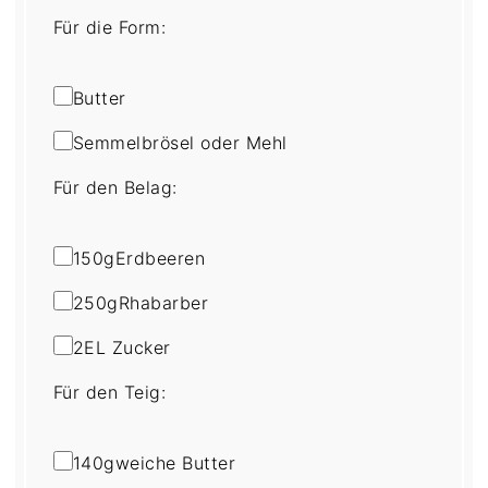
Für die Form:
Butter
Semmelbrösel oder Mehl
Für den Belag:
150
g
Erdbeeren
250
g
Rhabarber
2
EL Zucker
Für den Teig:
140
g
weiche Butter