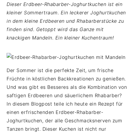
n
b
p
Dieser Erdbeer-Rhabarber-Joghurtkuchen ist ein
t
a
r
kleiner Sommertraum. Ein leckerer Joghurtkuchen
e
r
i
in dem kleine Erdbeeren und Rhabarberstücke zu
n
s
n
finden sind. Getoppt wird das Ganze mit
t
p
g
knackigen Mandeln. Ein kleiner Kuchentraum!
r
e
i
n
n
g
Der Sommer ist die perfekte Zeit, um frische
e
Früchte in köstlichen Backkreationen zu genießen.
n
Und was gibt es Besseres als die Kombination von
saftigen Erdbeeren und säuerlichem Rhabarber?
In diesem Blogpost teile ich heute ein Rezept für
einen erfrischenden Erdbeer-Rhabarber-
Joghurtkuchen, der alle Geschmacksnerven zum
Tanzen bringt. Dieser Kuchen ist nicht nur