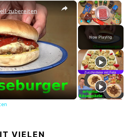
×
×
ll zubereiten
Play
Unmute
Fullscreen
Now Playing
ay
deo
ten
IT VIELEN