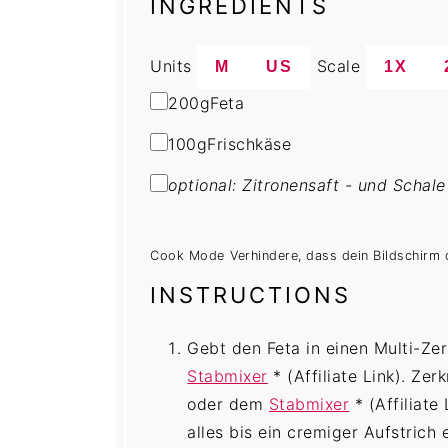
INGREDIENTS
Units
Scale
M
US
1X
200
g
Feta
100
g
Frischkäse
optional: Zitronensaft - und Schale
Cook Mode
Verhindere, dass dein Bildschirm 
INSTRUCTIONS
Gebt den Feta in einen Multi-Zer
Stabmixer
* (Affiliate Link)
. Zer
oder dem
Stabmixer
* (Affiliate 
alles bis ein cremiger Aufstrich