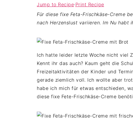
Jump to Recipe
·
Print Recipe
c
d
e
Für diese fixe Feta-Frischkäse-Creme ben
o
e
s
nach Herzenslust variieren. Im Nu habt 
n
b
p
t
a
r
e
r
i
n
s
n
Ich hatte leider letzte Woche nicht viel 
t
p
g
Kennt ihr das auch? Kaum geht die Schule
r
e
Freizeitaktivitäten der Kinder und Termi
i
n
gerade ziemlich voll. Ich wollte aber t
n
habe ich mich für etwas entschieden, w
g
diese fixe Fete-Frischkäse-Creme benöti
e
n