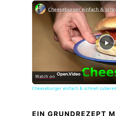
Cheeseburger einfach & schne
Pl
Vi
Watch on
Cheeseburger einfach & schnell zuberei
EIN GRUNDREZEPT M