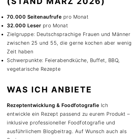
(STAND MÄRZ 2026)
n
b
p
t
a
r
70.000 Seitenaufrufe
pro Monat
e
r
i
32.000 Leser
pro Monat
n
s
n
Zielgruppe: Deutschsprachige Frauen und Männer
t
p
g
zwischen 25 und 55, die gerne kochen aber wenig
r
e
Zeit haben
i
n
Schwerpunkte: Feierabendküche, Buffet, BBQ,
n
vegetarische Rezepte
g
e
WAS ICH ANBIETE
n
Rezeptentwicklung & Foodfotografie
Ich
entwickle ein Rezept passend zu eurem Produkt –
inklusive professioneller Foodfotografie und
ausführlichem Blogbeitrag. Auf Wunsch auch als