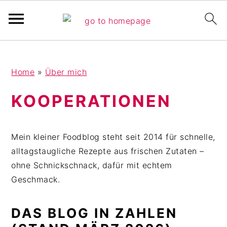
Pinterest Verfikation
S
Z
Z
Home
»
Über mich
k
u
u
i
r
r
KOOPERATIONEN
p
H
F
t
a
u
o
u
ß
Mein kleiner Foodblog steht seit 2014 für schnelle,
m
p
z
alltagstaugliche Rezepte aus frischen Zutaten –
a
t
e
ohne Schnickschnack, dafür mit echtem
i
s
i
Geschmack.
n
i
l
c
d
e
DAS BLOG IN ZAHLEN
o
e
s