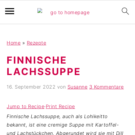
Pinterest Verfikation
S
Z
Z
Home
»
Rezepte
k
u
u
i
r
r
FINNISCHE
p
H
F
LACHSSUPPE
t
a
u
o
u
ß
16. September 2022
von
Susanne
3 Kommentare
m
p
z
a
t
e
i
s
i
Jump to Recipe
·
Print Recipe
n
i
l
Finnische Lachssuppe, auch als Lohikeitto
c
d
e
bekannt, ist eine cremige Suppe mit Kartoffel-
o
e
s
und Lachstückchen. Abgerundet wird sie mit Dill