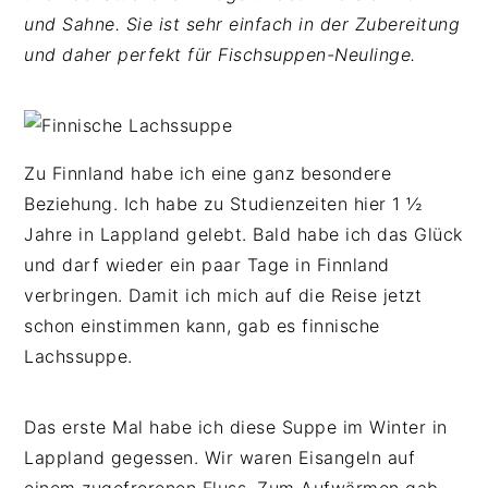
n
b
p
und Sahne. Sie ist sehr einfach in der Zubereitung
t
a
r
und daher perfekt für Fischsuppen-Neulinge.
e
r
i
n
s
n
t
p
g
r
e
Zu Finnland habe ich eine ganz besondere
i
n
Beziehung. Ich habe zu Studienzeiten hier 1 ½
n
Jahre in Lappland gelebt. Bald habe ich das Glück
g
und darf wieder ein paar Tage in Finnland
e
verbringen. Damit ich mich auf die Reise jetzt
n
schon einstimmen kann, gab es finnische
Lachssuppe.
Das erste Mal habe ich diese Suppe im Winter in
Lappland gegessen. Wir waren Eisangeln auf