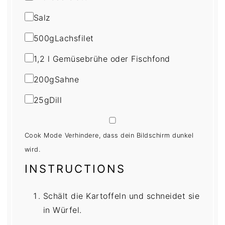
Salz
500
g
Lachsfilet
1
,2 l Gemüsebrühe oder Fischfond
200
g
Sahne
25
g
Dill
Cook Mode
Verhindere, dass dein Bildschirm dunkel
wird.
INSTRUCTIONS
Schält die Kartoffeln und schneidet sie
in Würfel.