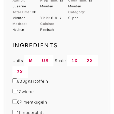
Author:
Prep Time:
15
Cook Time:
15
Susanne
Minuten
Minuten
Total Time:
30
Category:
Minuten
Yield:
6
-8
1
x
Suppe
Method:
Cuisine:
Kochen
Finnisch
INGREDIENTS
Units
Scale
M
US
1X
2X
3X
800
g
Kartoffeln
1
Zwiebel
6
Pimentkugeln
1
Lorbeerblatt