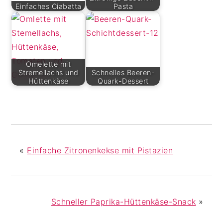
Einfaches Ciabatta
Pasta
Omelette mit
Stremellachs und
Schnelles Beeren-
Hüttenkäse
Quark-Dessert
«
Einfache Zitronenkekse mit Pistazien
Schneller Paprika-Hüttenkäse-Snack
»