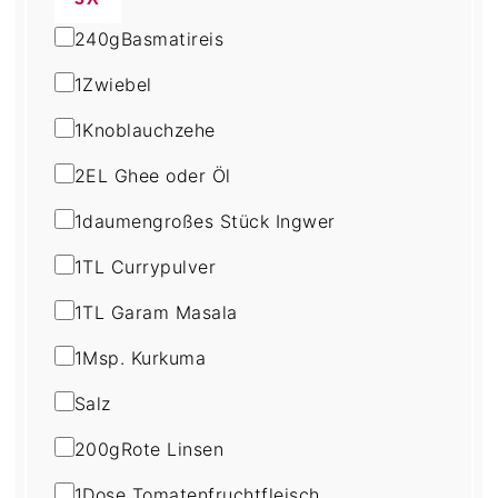
240
g
Basmatireis
1
Zwiebel
1
Knoblauchzehe
2
EL Ghee oder Öl
1
daumengroßes Stück Ingwer
1
TL Currypulver
1
TL Garam Masala
1
Msp. Kurkuma
Salz
200
g
Rote Linsen
1
Dose Tomatenfruchtfleisch