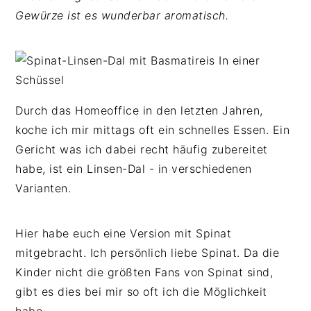
n
b
p
Gewürze ist es wunderbar aromatisch.
t
a
r
e
r
i
n
s
n
t
p
g
r
e
Durch das Homeoffice in den letzten Jahren,
i
n
koche ich mir mittags oft ein schnelles Essen. Ein
n
Gericht was ich dabei recht häufig zubereitet
g
habe, ist ein Linsen-Dal - in verschiedenen
e
Varianten.
n
Hier habe euch eine Version mit Spinat
mitgebracht. Ich persönlich liebe Spinat. Da die
Kinder nicht die größten Fans von Spinat sind,
gibt es dies bei mir so oft ich die Möglichkeit