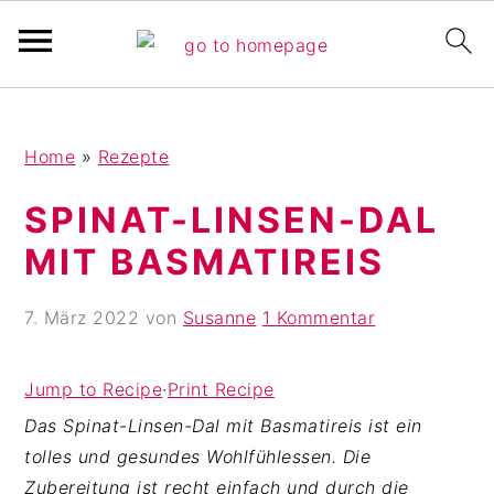
Pinterest Verfikation
S
Z
Z
Home
»
Rezepte
k
u
u
i
r
r
SPINAT-LINSEN-DAL
p
H
F
MIT BASMATIREIS
t
a
u
o
u
ß
7. März 2022
von
Susanne
1 Kommentar
m
p
z
a
t
e
i
s
i
Jump to Recipe
·
Print Recipe
n
i
l
Das Spinat-Linsen-Dal mit Basmatireis ist ein
c
d
e
tolles und gesundes Wohlfühlessen. Die
o
e
s
Zubereitung ist recht einfach und durch die