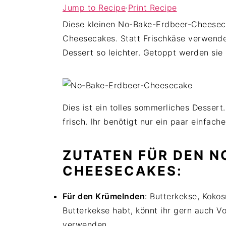
Jump to Recipe
·
Print Recipe
c
d
e
Diese kleinen No-Bake-Erdbeer-Cheeseca
o
e
s
Cheesecakes. Statt Frischkäse verwend
n
b
p
Dessert so leichter. Getoppt werden sie 
t
a
r
e
r
i
n
s
n
t
p
g
Dies ist ein tolles sommerliches Dessert.
r
e
frisch. Ihr benötigt nur ein paar einfac
i
n
n
ZUTATEN FÜR DEN N
g
e
CHEESECAKES:
n
Für den Krümelnden
: Butterkekse, Kokos
Butterkekse habt, könnt ihr gern auch Vo
verwenden.