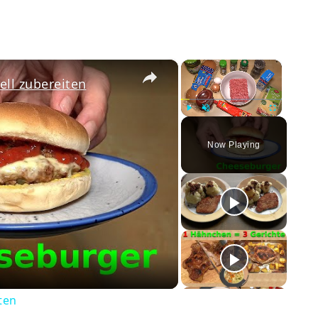
×
×
ll zubereiten
Play
Unmute
Fullscreen
Now Playing
ay
deo
ten