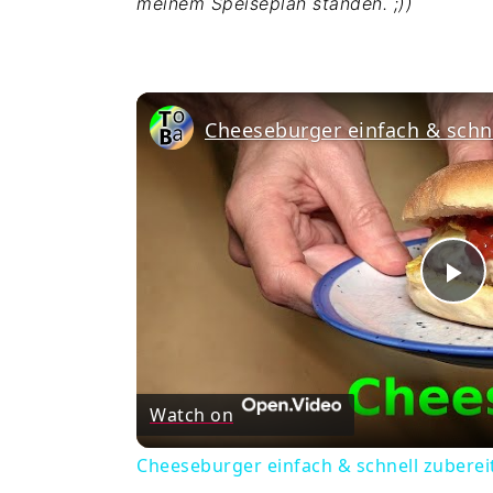
meinem Speiseplan standen. ;))
Cheeseburger einfach & schne
Pl
Vi
Watch on
Cheeseburger einfach & schnell zuberei