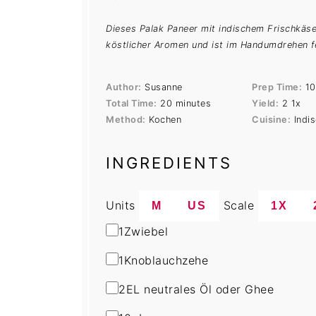
Dieses Palak Paneer mit indischem Frischkäse
köstlicher Aromen und ist im Handumdrehen fe
Author:
Susanne
Prep Time:
10
Total Time:
20 minutes
Yield:
2
1
x
Method:
Kochen
Cuisine:
Indi
INGREDIENTS
Units
Scale
M
US
1X
1
Zwiebel
1
Knoblauchzehe
2
EL neutrales Öl oder Ghee