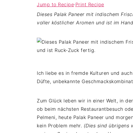
Jump to Recipe
·
Print Recipe
c
d
e
Dieses Palak Paneer mit indischem Fris
o
e
s
voller köstlicher Aromen und ist im Han
n
b
p
t
a
r
e
r
i
n
s
n
t
p
g
r
e
Ich liebe es in fremde Kulturen und au
i
n
Düfte, unbekannte Geschmackskombinati
n
g
e
Zum Glück leben wir in einer Welt, in de
n
ob beim nächsten Restaurantbesuch oder
Pelmeni, heute Palak Paneer und morgen 
kein Problem mehr.
(Dies sind übrigens w