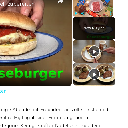
ll zubereiten
Play
Unmute
Fullscreen
Now Playing
ay
deo
ten
 lange Abende mit Freunden, an volle Tische und
 wahre Highlight sind. Für mich gehören
ategorie. Kein gekaufter Nudelsalat aus dem