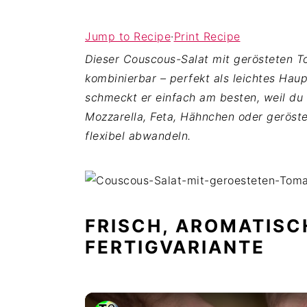
c
d
e
o
e
s
Jump to Recipe
·
Print Recipe
n
b
p
Dieser Couscous-Salat mit gerösteten Tom
t
a
r
kombinierbar – perfekt als leichtes Hau
e
r
i
schmeckt er einfach am besten, weil du
n
s
n
Mozzarella, Feta, Hähnchen oder geröste
t
p
g
flexibel abwandeln.
r
e
i
n
n
g
FRISCH, AROMATISC
e
FERTIGVARIANTE
n