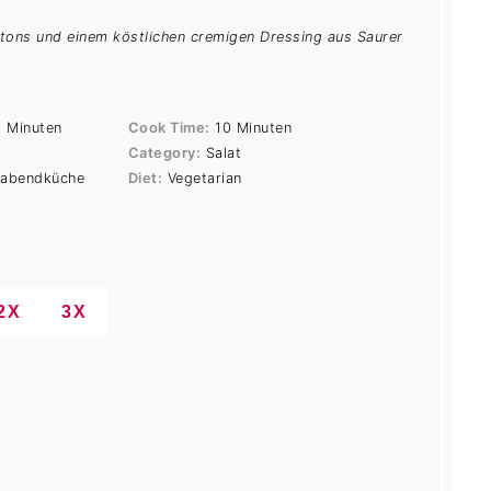
utons und einem köstlichen cremigen Dressing aus Saurer
 Minuten
Cook Time:
10 Minuten
Category:
Salat
rabendküche
Diet:
Vegetarian
2X
3X