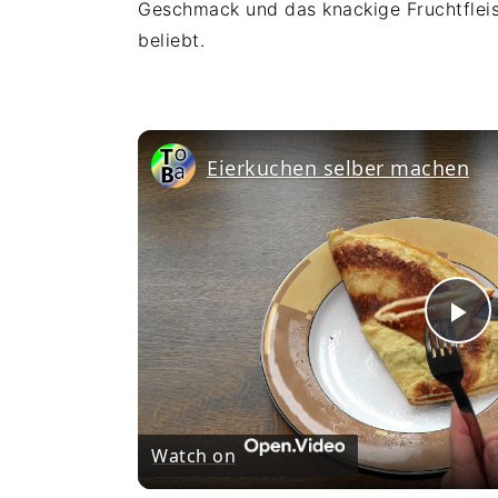
Geschmack und das knackige Fruchtflei
beliebt.
Eierkuchen selber machen
Pl
Vi
Watch on