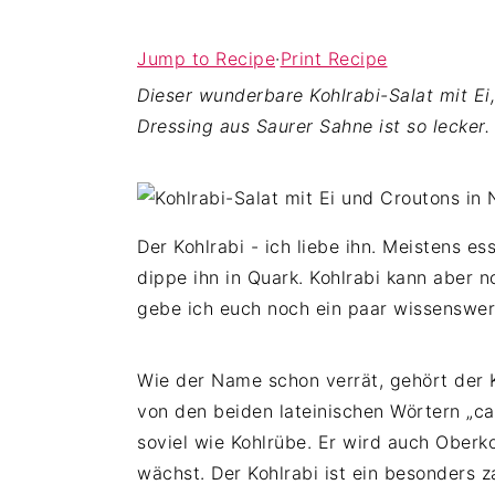
c
d
e
o
e
s
Jump to Recipe
·
Print Recipe
n
b
p
Dieser wunderbare Kohlrabi-Salat mit Ei
t
a
r
Dressing aus Saurer Sahne ist so lecker.
e
r
i
n
s
n
t
p
g
r
e
Der Kohlrabi - ich liebe ihn. Meistens e
i
n
dippe ihn in Quark. Kohlrabi kann aber 
n
gebe ich euch noch ein paar wissenswerte
g
e
Wie der Name schon verrät, gehört der K
n
von den beiden lateinischen Wörtern „ca
soviel wie Kohlrübe. Er wird auch Oberk
wächst. Der Kohlrabi ist ein besonders z