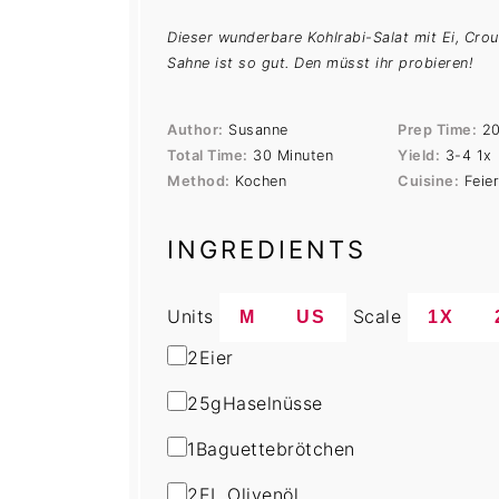
Dieser wunderbare Kohlrabi-Salat mit Ei, Cro
Sahne ist so gut. Den müsst ihr probieren!
Author:
Susanne
Prep Time:
20
Total Time:
30 Minuten
Yield:
3
-4
1
x
Method:
Kochen
Cuisine:
Feie
INGREDIENTS
Units
Scale
M
US
1X
2
Eier
25
g
Haselnüsse
1
Baguettebrötchen
2
EL Olivenöl