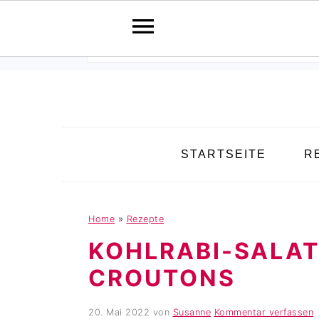
Pinterest Verfikation
Search
S
Z
Z
STARTSEITE
R
k
u
u
i
r
r
p
H
F
t
a
u
Home
»
Rezepte
o
u
ß
KOHLRABI-SALAT 
m
p
z
CROUTONS
a
t
e
i
s
i
20. Mai 2022
von
Susanne
Kommentar verfassen
n
i
l