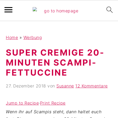
Pinterest Verfikation
S
Z
Z
Home
»
Werbung
k
u
u
i
r
r
SUPER CREMIGE 20-
p
H
F
MINUTEN SCAMPI-
t
a
u
o
u
ß
FETTUCCINE
m
p
z
a
t
e
27. Dezember 2018
von
Susanne
12 Kommentare
i
s
i
n
i
l
Jump to Recipe
·
Print Recipe
c
d
e
Wenn ihr auf Scampis steht, dann haltet euch
o
e
s