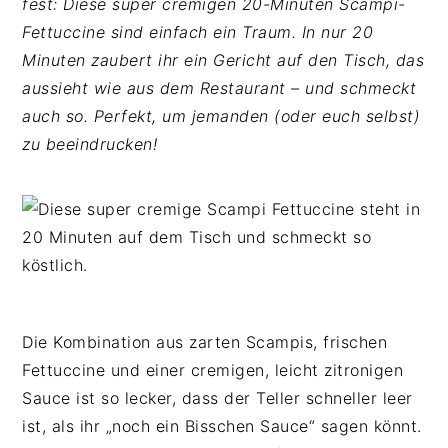
fest: Diese super cremigen 20-Minuten Scampi-
n
b
p
Fettuccine sind einfach ein Traum. In nur 20
t
a
r
Minuten zaubert ihr ein Gericht auf den Tisch, das
e
r
i
aussieht wie aus dem Restaurant – und schmeckt
n
s
n
auch so. Perfekt, um jemanden (oder euch selbst)
t
p
g
zu beeindrucken!
r
e
i
n
n
g
e
n
Die Kombination aus zarten Scampis, frischen
Fettuccine und einer cremigen, leicht zitronigen
Sauce ist so lecker, dass der Teller schneller leer
ist, als ihr „noch ein Bisschen Sauce“ sagen könnt.