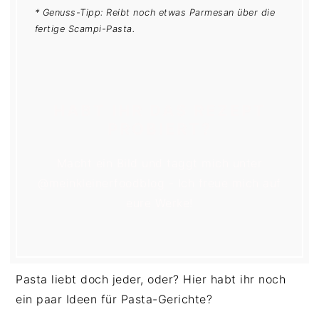
* Genuss-Tipp: Reibt noch etwas Parmesan über die
fertige Scampi-Pasta.
HABT IHR DAS REZEPT
PROBIERT?
Macht ein Bild und taggt mich unter
@meinkleinerfoodblog - Ich freue mich auf
eure Werke!
Pasta liebt doch jeder, oder? Hier habt ihr noch
ein paar Ideen für Pasta-Gerichte?