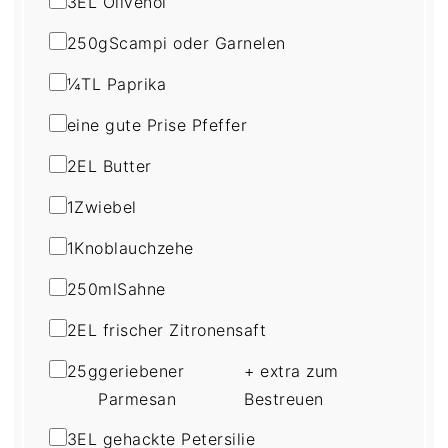
3
EL Olivenöl
250
g
Scampi oder Garnelen
¼
TL Paprika
eine gute Prise Pfeffer
2
EL Butter
1
Zwiebel
1
Knoblauchzehe
250
ml
Sahne
2
EL frischer Zitronensaft
25
g
geriebener
+ extra zum
Parmesan
Bestreuen
3
EL gehackte Petersilie