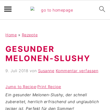
Pinterest Verfikation
S
Z
Z
Home
»
Rezepte
k
u
u
i
r
r
GESUNDER
p
H
F
MELONEN-SLUSHY
t
a
u
o
u
ß
9. Juli 2018
von
Susanne
Kommentar verfassen
m
p
z
a
t
e
i
s
i
Jump to Recipe
·
Print Recipe
n
i
l
Ein gesunder Melonen-Slushy, der schnell
c
d
e
zubereitet, herrlich erfrischend und unglaublich
o
e
s
lecker ist. Perfekt für den Sommer!