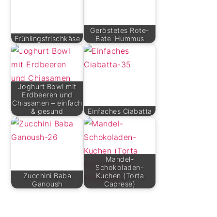
Geröstetes Rote-
Frühlingsfrischkäse
Bete-Hummus
Joghurt Bowl mit
Erdbeeren und
Chiasamen – einfach
& gesund
Einfaches Ciabatta
Mandel-
Schokoladen-
Zucchini Baba
Kuchen (Torta
Ganoush
Caprese)