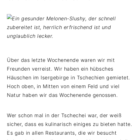
n
b
p
t
a
r
e
r
i
n
s
n
t
p
g
r
e
i
n
Über das letzte Wochenende waren wir mit
n
Freunden verreist. Wir haben ein hübsches
g
Häuschen im Isergebirge in Tschechien gemietet.
e
Hoch oben, in Mitten von einem Feld und viel
n
Natur haben wir das Wochenende genossen.
Wer schon mal in der Tschechei war, der weiß
sicher, dass es kulinarisch einiges zu bieten hatte.
Es gab in allen Restaurants, die wir besucht