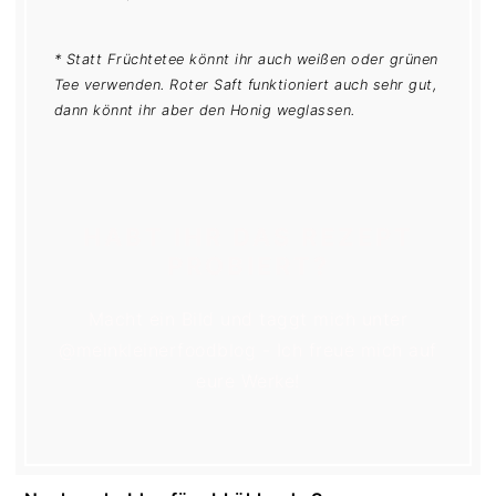
* Statt Früchtetee könnt ihr auch weißen oder grünen
Tee verwenden. Roter Saft funktioniert auch sehr gut,
dann könnt ihr aber den Honig weglassen.
HABT IHR DAS REZEPT
PROBIERT?
Macht ein Bild und taggt mich unter
@meinkleinerfoodblog - Ich freue mich auf
eure Werke!