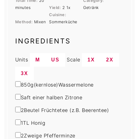
Total Time:
20
Category:
minutes
Yield:
2
1
x
Getränk
Cuisine:
Method:
Mixen
Sommerküche
INGREDIENTS
Units
Scale
M
US
1X
2X
3X
850
g
(kernlose)
Wassermelone
Saft einer halben Zitrone
2
Beutel Früchtetee (z.B. Beerentee)
1
TL Honig
2
Zweige Pfefferminze