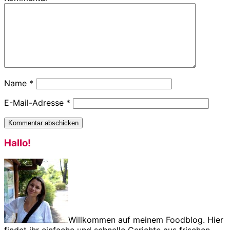
Name
*
E-Mail-Adresse
*
Haupt-
Hallo!
Sidebar
Willkommen auf meinem Foodblog. Hier