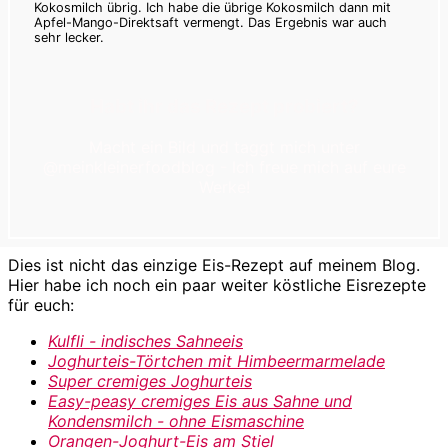
Kokosmilch übrig. Ich habe die übrige Kokosmilch dann mit
Apfel-Mango-Direktsaft vermengt. Das Ergebnis war auch
sehr lecker.
Habt ihr das Rezept probiert?
Macht ein Bild und taggt mich unter
@meinkleinerfoodblog - Ich freue mich auf eure
Werke!
Dies ist nicht das einzige Eis-Rezept auf meinem Blog.
Hier habe ich noch ein paar weiter köstliche Eisrezepte
für euch:
Kulfli - indisches Sahneeis
Joghurteis-Törtchen mit Himbeermarmelade
Super cremiges Joghurteis
Easy-peasy cremiges Eis aus Sahne und
Kondensmilch - ohne Eismaschine
Orangen-Joghurt-Eis am Stiel