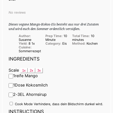
No reviews
Dieses vegane Mango-Kokos-Eis besteht aus nur drei Zutaten
und wird euch den Sommer ordentlich versüßen.
Author:
Prep Time:
10
Total Time:
10
Susanne
Minute
minutes
Yield:
8
1
x
Category:
Eis
Method:
Kochen
Cuisine:
Sommerrezept
INGREDIENTS
Scale
1x
2x
3x
1
reife Mango
1
Dose Kokosmilch
2
-
3
EL Ahornsirup
Cook Mode
Verhindere, dass dein Bildschirm dunkel wird.
INSTRUCTIONS