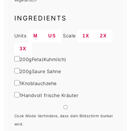
vegetarisch
INGREDIENTS
Units
Scale
M
US
1X
2X
3X
200
g
Feta
(Kuhmilch)
200
g
Saure Sahne
1
Knoblauchzehe
1
Handvoll frische Kräuter
Cook Mode
Verhindere, dass dein Bildschirm dunkel
wird.