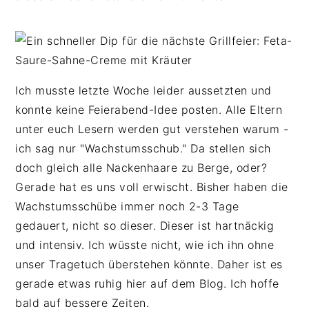
n
b
p
t
a
r
e
r
i
n
s
n
t
p
g
Ich musste letzte Woche leider aussetzten und
r
e
konnte keine Feierabend-Idee posten. Alle Eltern
i
n
unter euch Lesern werden gut verstehen warum -
n
ich sag nur "Wachstumsschub." Da stellen sich
g
doch gleich alle Nackenhaare zu Berge, oder?
e
Gerade hat es uns voll erwischt. Bisher haben die
n
Wachstumsschübe immer noch 2-3 Tage
gedauert, nicht so dieser. Dieser ist hartnäckig
und intensiv. Ich wüsste nicht, wie ich ihn ohne
unser Tragetuch überstehen könnte. Daher ist es
gerade etwas ruhig hier auf dem Blog. Ich hoffe
bald auf bessere Zeiten.