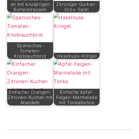
en mit knusprigen
Zitroniger Gurken-
Butterstreuseln
Orzo-Salat
Spanisches-
Tomaten-
Knoblauchbrot
Haselnuss-Kringel
Einfacher Orangen-
Einfache Apfel-
Zitronen-Kuchen mit
Feigen-Marmelade
Mandeln
mit Tonkabohne