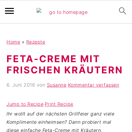
Pinterest Verfikation
S
Z
Z
Home
»
Rezepte
k
u
u
i
r
r
FETA-CREME MIT
p
H
F
FRISCHEN KRÄUTERN
t
a
u
o
u
ß
6. Juni 2016
von
Susanne
Kommentar verfassen
m
p
z
a
t
e
i
s
i
Jump to Recipe
·
Print Recipe
n
i
l
Ihr wollt auf der nächsten Grillfeier ganz viele
c
d
e
Komplimente einheimsen? Dann probiert mal
o
e
s
diese einfache Feta-Creme mit Kräutern.