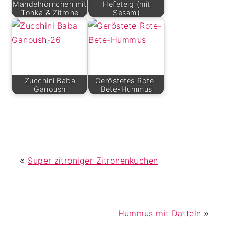
Mandelhörnchen mit
Hefeteig (mit
Tonka & Zitrone
Sesam)
Zucchini Baba
Geröstetes Rote-
Ganoush
Bete-Hummus
«
Super zitroniger Zitronenkuchen
Hummus mit Datteln
»