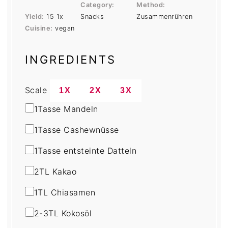
Category:
Method:
Yield:
1
5
1
x
Snacks
Zusammenrühren
Cuisine:
vegan
INGREDIENTS
Scale
1X
2X
3X
1
Tasse Mandeln
1
Tasse Cashewnüsse
1
Tasse entsteinte Datteln
2
TL Kakao
1
TL Chiasamen
2
-
3
TL Kokosöl