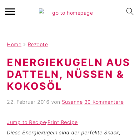
Pinterest Verfikation
S
Z
Z
Home
»
Rezepte
k
u
u
i
r
r
ENERGIEKUGELN AUS
p
H
F
DATTELN, NÜSSEN &
t
a
u
o
u
ß
KOKOSÖL
m
p
z
a
t
e
22. Februar 2016
von
Susanne
30 Kommentare
i
s
i
n
i
l
Jump to Recipe
·
Print Recipe
c
d
e
Diese Energiekugeln sind der perfekte Snack,
o
e
s