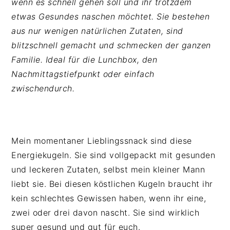
wenn es schnell gehen soll und ihr trotzdem
n
b
p
etwas Gesundes naschen möchtet. Sie bestehen
t
a
r
aus nur wenigen natürlichen Zutaten, sind
e
r
i
blitzschnell gemacht und schmecken der ganzen
n
s
n
Familie. Ideal für die Lunchbox, den
t
p
g
Nachmittagstiefpunkt oder einfach
r
e
zwischendurch.
i
n
n
g
e
Mein momentaner Lieblingssnack sind diese
n
Energiekugeln. Sie sind vollgepackt mit gesunden
und leckeren Zutaten, selbst mein kleiner Mann
liebt sie. Bei diesen köstlichen Kugeln braucht ihr
kein schlechtes Gewissen haben, wenn ihr eine,
zwei oder drei davon nascht. Sie sind wirklich
super gesund und gut für euch.