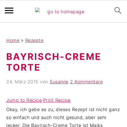
Pinterest Verfikation
S
Z
Z
Home
»
Rezepte
k
u
u
i
r
r
BAYRISCH-CREME
p
H
F
TORTE
t
a
u
o
u
ß
24. März 2015
von
Susanne
2 Kommentare
m
p
z
a
t
e
i
s
i
Jump to Recipe
·
Print Recipe
n
i
l
Okay, ich gebe es zu, dieses Rezept ist nicht ganz
c
d
e
so einfach und auch nicht gesund, aber sehr
o
e
s
lecker. Die Bayrisch-Creme Torte ist Maiks