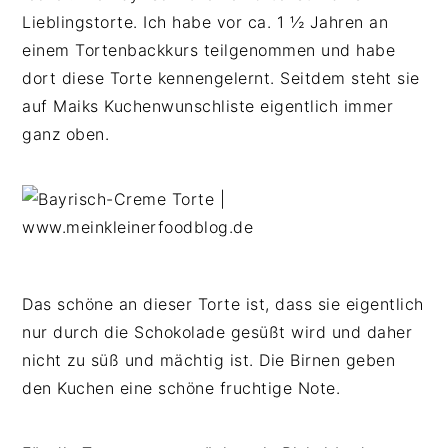
n
b
p
Lieblingstorte. Ich habe vor ca. 1 ½ Jahren an
t
a
r
einem Tortenbackkurs teilgenommen und habe
e
r
i
dort diese Torte kennengelernt. Seitdem steht sie
n
s
n
auf Maiks Kuchenwunschliste eigentlich immer
t
p
g
ganz oben.
r
e
i
n
n
g
e
n
Das schöne an dieser Torte ist, dass sie eigentlich
nur durch die Schokolade gesüßt wird und daher
nicht zu süß und mächtig ist. Die Birnen geben
den Kuchen eine schöne fruchtige Note.