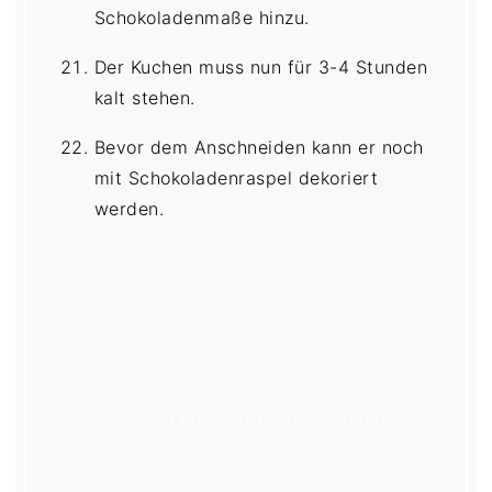
Schokoladenmaße hinzu.
Der Kuchen muss nun für 3-4 Stunden
kalt stehen.
Bevor dem Anschneiden kann er noch
mit Schokoladenraspel dekoriert
werden.
HABT IHR DAS REZEPT
PROBIERT?
Macht ein Bild und taggt mich unter
@meinkleinerfoodblog - Ich freue mich auf
eure Werke!