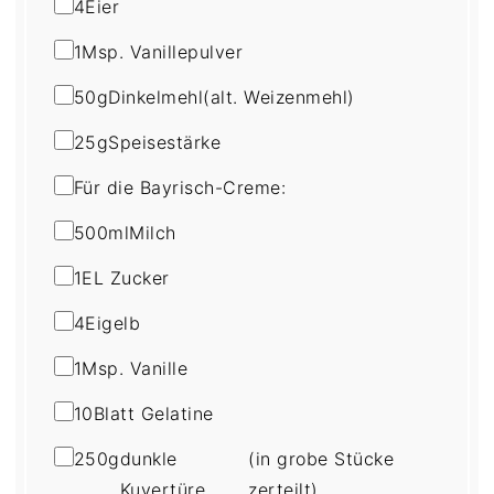
4
Eier
1
Msp. Vanillepulver
50
g
Dinkelmehl
(alt. Weizenmehl)
25
g
Speisestärke
Für die Bayrisch-Creme:
500
ml
Milch
1
EL Zucker
4
Eigelb
1
Msp. Vanille
10
Blatt Gelatine
250
g
dunkle
(in grobe Stücke
Kuvertüre
zerteilt)