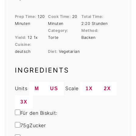
Prep Time:
120
Cook Time:
20
Total Time:
Minuten
Minuten
2:20 Stunden
Category:
Method:
Yield:
1
2
1
x
Torte
Backen
Cuisine:
deutsch
Diet:
Vegetarian
INGREDIENTS
Units
Scale
M
US
1X
2X
3X
Für den Biskuit:
75
g
Zucker