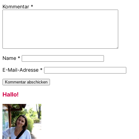
Kommentar
*
Name
*
E-Mail-Adresse
*
Haupt-
Hallo!
Sidebar