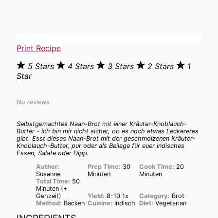
Print Recipe
5 Stars
4 Stars
3 Stars
2 Stars
1
Star
No reviews
Selbstgemachtes Naan-Brot mit einer Kräuter-Knoblauch-
Butter - ich bin mir nicht sicher, ob es noch etwas Leckereres
gibt. Esst dieses Naan-Brot mit der geschmolzenen Kräuter-
Knoblauch-Butter, pur oder als Beilage für euer indisches
Essen, Salate oder Dipp.
Author:
Prep Time:
30
Cook Time:
20
Susanne
Minuten
Minuten
Total Time:
50
Minuten (+
Gehzeit)
Yield:
8
-
1
0
1
x
Category:
Brot
Method:
Backen
Cuisine:
Indisch
Diet:
Vegetarian