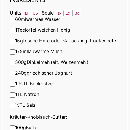
INGREDIENTS
Units
Scale
M
US
1x
2x
3x
60
ml
warmes Wasser
1
Teelöffel weichen Honig
15
g
frische Hefe oder ¾ Packung Trockenhefe
175
ml
lauwarme Milch
500
g
Dinkelmehl
(alt. Weizenmehl)
240
g
griechischer Joghurt
1 ½
TL Backpulver
1
TL Natron
½
TL Salz
Kräuter-Knoblauch-Butter:
100
g
Butter