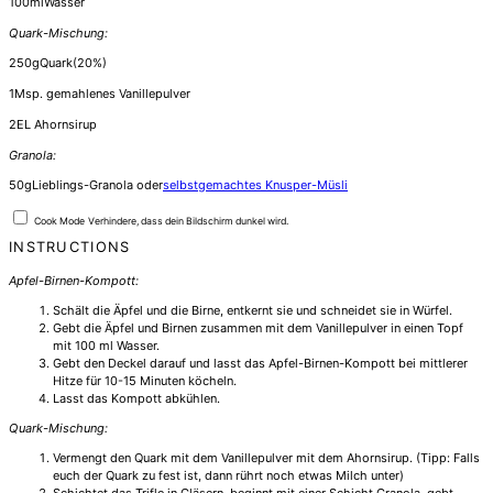
100
ml
Wasser
Quark-Mischung:
250
g
Quark
(20%)
1
Msp. gemahlenes Vanillepulver
2
EL Ahornsirup
Granola:
50
g
Lieblings-Granola oder
selbstgemachtes Knusper-Müsli
Cook Mode
Verhindere, dass dein Bildschirm dunkel wird.
INSTRUCTIONS
Apfel-Birnen-Kompott:
Schält die Äpfel und die Birne, entkernt sie und schneidet sie in Würfel.
Gebt die Äpfel und Birnen zusammen mit dem Vanillepulver in einen Topf
mit 100 ml Wasser.
Gebt den Deckel darauf und lasst das Apfel-Birnen-Kompott bei mittlerer
Hitze für 10-15 Minuten köcheln.
Lasst das Kompott abkühlen.
Quark-Mischung:
Vermengt den Quark mit dem Vanillepulver mit dem Ahornsirup. (Tipp: Falls
euch der Quark zu fest ist, dann rührt noch etwas Milch unter)
Schichtet das Trifle in Gläsern, beginnt mit einer Schicht Granola, gebt