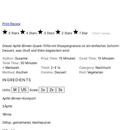
Print Recipe
5 Stars
4 Stars
3 Stars
2 Stars
1 Star
5
from
1
review
Dieser Apfel-Birnen-Quark-Trifle mit Knuspergranola ist ein einfaches Schicht-
Dessert, was Groß und Klein begeistern wird.
Author:
Susanne
Prep Time:
15 Minuten
Cook Time:
15 Minuten
Total Time:
30 Minuten
+ Wartezeit
Yield:
2
-4
1
x
Category:
Nachtisch
Method:
Kochen
Cuisine:
Dessert
Diet:
Vegetarian
INGREDIENTS
M
US
1x
2x
3x
Units
Scale
Apfel-Birnen-Kompott
2
Äpfel
1
Birne
2
Msp. gemahlenes Vanillepulver