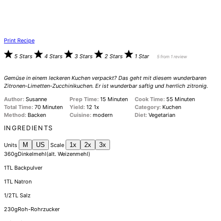
Print Recipe
5 Stars
4 Stars
3 Stars
2 Stars
1 Star
5
from
1
review
Gemüse in einem leckeren Kuchen verpackt? Das geht mit diesem wunderbaren
Zitronen-Limetten-Zucchinikuchen. Er ist wunderbar saftig und herrlich zitronig.
Author:
Susanne
Prep Time:
15 Minuten
Cook Time:
55 Minuten
Total Time:
70 Minuten
Yield:
1
2
1
x
Category:
Kuchen
Method:
Backen
Cuisine:
modern
Diet:
Vegetarian
INGREDIENTS
M
US
1x
2x
3x
Units
Scale
360
g
Dinkelmehl
(alt. Weizenmehl)
1
TL Backpulver
1
TL Natron
1/2
TL Salz
230
g
Roh-Rohrzucker