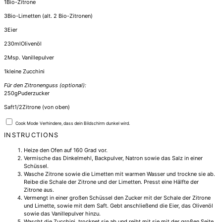
1
Bio-Zitrone
3
Bio-Limetten (alt. 2 Bio-Zitronen)
3
Eier
230
ml
Olivenöl
2
Msp. Vanillepulver
1
kleine Zucchini
Für den Zitronenguss (optional):
250
g
Puderzucker
Saft
1/2
Zitrone (von oben)
Cook Mode
Verhindere, dass dein Bildschirm dunkel wird.
INSTRUCTIONS
Heize den Ofen auf 160 Grad vor.
Vermische das Dinkelmehl, Backpulver, Natron sowie das Salz in einer
Schüssel.
Wasche Zitrone sowie die Limetten mit warmen Wasser und trockne sie ab.
Reibe die Schale der Zitrone und der Limetten. Presst eine Hälfte der
Zitrone aus.
Vermengt in einer großen Schüssel den Zucker mit der Schale der Zitrone
und Limette, sowie mit dem Saft. Gebt anschließend die Eier, das Olivenöl
sowie das Vanillepulver hinzu.
Wascht die Zucchini, trocknet sie ab und reibt mit sie mit der großen Seite