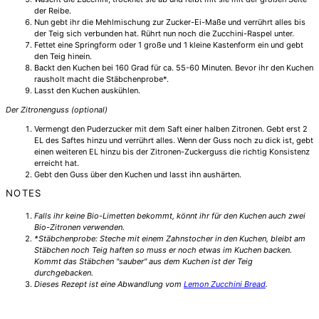
der Reibe.
Nun gebt ihr die Mehlmischung zur Zucker-Ei-Maße und verrührt alles bis
der Teig sich verbunden hat. Rührt nun noch die Zucchini-Raspel unter.
Fettet eine Springform oder 1 große und 1 kleine Kastenform ein und gebt
den Teig hinein.
Backt den Kuchen bei 160 Grad für ca. 55-60 Minuten. Bevor ihr den Kuchen
rausholt macht die Stäbchenprobe*.
Lasst den Kuchen auskühlen.
Der Zitronenguss (optional)
Vermengt den Puderzucker mit dem Saft einer halben Zitronen. Gebt erst 2
EL des Saftes hinzu und verrührt alles. Wenn der Guss noch zu dick ist, gebt
einen weiteren EL hinzu bis der Zitronen-Zuckerguss die richtig Konsistenz
erreicht hat.
Gebt den Guss über den Kuchen und lasst ihn aushärten.
NOTES
Falls ihr keine Bio-Limetten bekommt, könnt ihr für den Kuchen auch zwei
Bio-Zitronen verwenden.
*Stäbchenprobe: Steche mit einem Zahnstocher in den Kuchen, bleibt am
Stäbchen noch Teig haften so muss er noch etwas im Kuchen backen.
Kommt das Stäbchen "sauber" aus dem Kuchen ist der Teig
durchgebacken.
Dieses Rezept ist eine Abwandlung vom
Lemon Zucchini Bread
.