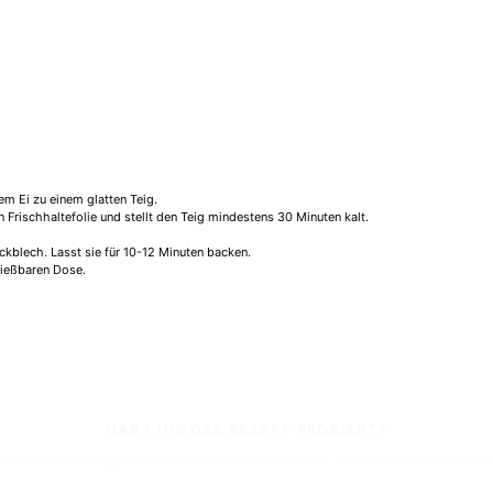
em Ei zu einem glatten Teig.
n Frischhaltefolie und stellt den Teig mindestens 30 Minuten kalt.
ackblech. Lasst sie für 10-12 Minuten backen.
hließbaren Dose.
HABT IHR DAS REZEPT PROBIERT?
cht ein Bild und taggt mich unter @meinkleinerfoodblog - Ich freue mich auf eure Wer