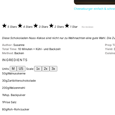
Cheeseburger einfach & schnel
5 Stars
4 Stars
3 Stars
2 Stars
1 Star
No reviews
Diese Schokoladen-Nuss-Kekse sind nicht nur zu Weihnachten eine gute Wahl. Die Zub
Author:
Susanne
Prep T
Total Time:
10 Minuten + Kühl- und Backzeit
Yield:
Method:
Backen
Cuisine
INGREDIENTS
M
US
1x
2x
3x
Units
Scale
50
g
Walnusskerne
30
g
Zartbitterschokolade
200
g
Weizenmehl
1
Msp. Backpulver
1
Prise Salz
80
g
Roh-Rohrzucker