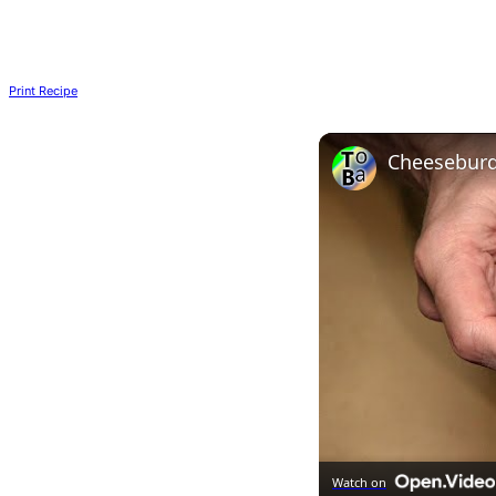
Print Recipe
Cheeseburge
Watch on