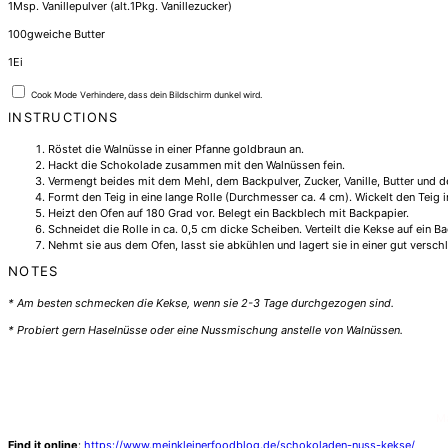
1
Msp. Vanillepulver (alt.
1
Pkg. Vanillezucker)
100
g
weiche Butter
1
Ei
Cook Mode
Verhindere, dass dein Bildschirm dunkel wird.
INSTRUCTIONS
Röstet die Walnüsse in einer Pfanne goldbraun an.
Hackt die Schokolade zusammen mit den Walnüssen fein.
Vermengt beides mit dem Mehl, dem Backpulver, Zucker, Vanille, Butter und d
Formt den Teig in eine lange Rolle (Durchmesser ca. 4 cm). Wickelt den Teig i
Heizt den Ofen auf 180 Grad vor. Belegt ein Backblech mit Backpapier.
Schneidet die Rolle in ca. 0,5 cm dicke Scheiben. Verteilt die Kekse auf ein B
Nehmt sie aus dem Ofen, lasst sie abkühlen und lagert sie in einer gut versc
NOTES
* Am besten schmecken die Kekse, wenn sie 2-3 Tage durchgezogen sind.
* Probiert gern Haselnüsse oder eine Nussmischung anstelle von Walnüssen.
Ma
Find it online
:
https://www.meinkleinerfoodblog.de/schokoladen-nuss-kekse/