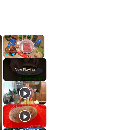
×
×
Play
Unmute
Fullscreen
Now Playing