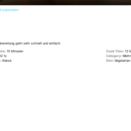
l zubereiten
ereitung geht sehr schnell und einfach.
ime:
15 Minuten
Cook Time:
12 
3
0
1
x
Category:
Weih
:
Kekse
Diet:
Vegetarian