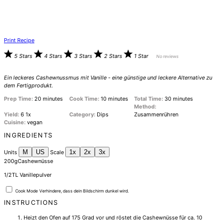
Print Recipe
5 Stars
4 Stars
3 Stars
2 Stars
1 Star
No reviews
Ein leckeres Cashewnussmus mit Vanille - eine günstige und leckere Alternative zu
dem Fertigprodukt.
Prep Time:
20 minutes
Cook Time:
10 minutes
Total Time:
30 minutes
Method:
Yield:
6
1
x
Category:
Dips
Zusammenrühren
Cuisine:
vegan
INGREDIENTS
M
US
1x
2x
3x
Units
Scale
200
g
Cashewnüsse
1/2
TL Vanillepulver
Cook Mode
Verhindere, dass dein Bildschirm dunkel wird.
INSTRUCTIONS
Heizt den Ofen auf 175 Grad vor und röstet die Cashewnüsse für ca. 10