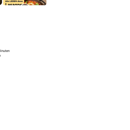
inuten
n