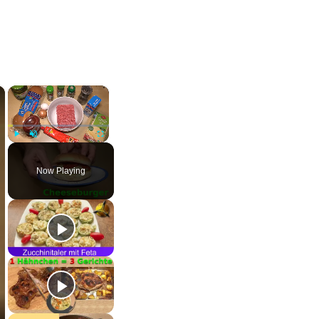
×
×
Play
Unmute
Fullscreen
Now Playing