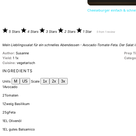
Cheeseburger einfach & schnel
5 Stars
4 Stars
3 Stars
2 Stars
1 Star
5
from
1
review
Mein Lieblingssalat für ein schnelles Abendessen - Avocado-Tomate-Feta. Der Salat is
Author:
Susanne
Prep T
Yield:
1
1
x
Catego
Cuisine:
vegetarisch
INGREDIENTS
M
US
1x
2x
3x
Units
Scale
1
Avocado
2
Tomaten
1
Zweig Basilikum
25
g
Feta
1
EL Olivenöl
1
EL gutes Balsamico