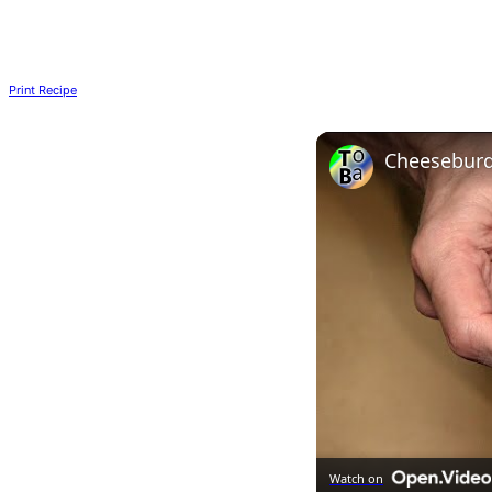
Print Recipe
Cheeseburge
Watch on