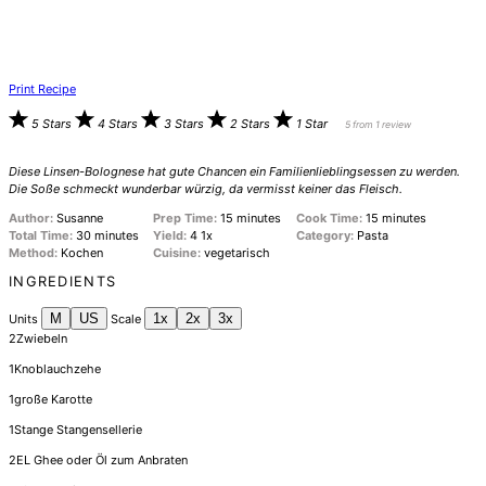
Print Recipe
5 Stars
4 Stars
3 Stars
2 Stars
1 Star
5
from
1
review
Diese Linsen-Bolognese hat gute Chancen ein Familienlieblingsessen zu werden.
Die Soße schmeckt wunderbar würzig, da vermisst keiner das Fleisch.
Author:
Susanne
Prep Time:
15 minutes
Cook Time:
15 minutes
Total Time:
30 minutes
Yield:
4
1
x
Category:
Pasta
Method:
Kochen
Cuisine:
vegetarisch
INGREDIENTS
M
US
1x
2x
3x
Units
Scale
2
Zwiebeln
1
Knoblauchzehe
1
große Karotte
1
Stange Stangensellerie
2
EL Ghee oder Öl zum Anbraten