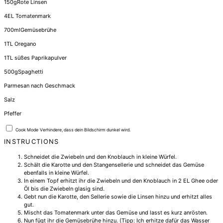
150
g
Rote Linsen
4
EL Tomatenmark
700
ml
Gemüsebrühe
1
TL Oregano
1
TL süßes Paprikapulver
500
g
Spaghetti
Parmesan nach Geschmack
Salz
Pfeffer
Cook Mode
Verhindere, dass dein Bildschirm dunkel wird.
INSTRUCTIONS
Schneidet die Zwiebeln und den Knoblauch in kleine Würfel.
Schält die Karotte und den Stangensellerie und schneidet das Gemüse
ebenfalls in kleine Würfel.
In einem Topf erhitzt ihr die Zwiebeln und den Knoblauch in 2 EL Ghee oder
Öl bis die Zwiebeln glasig sind.
Gebt nun die Karotte, den Sellerie sowie die Linsen hinzu und erhitzt alles
gut.
Mischt das Tomatenmark unter das Gemüse und lasst es kurz anrösten.
Nun fügt ihr die Gemüsebrühe hinzu. (Tipp: Ich erhitze dafür das Wasser